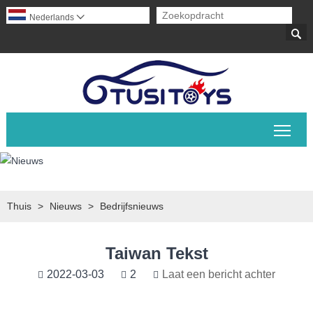
Nederlands


Scha
Thuis
>
Nieuws
>
Bedrijfsnieuws
Taiwan Tekst
2022-03-03
2
Laat een bericht achter