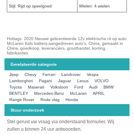
Stijl: Rijd op speelgoed
Wielen: 4 wielen
Hottags: 2020 Nieuwe gelicentieerde 12v elektrische rit op auto
McLaren Kids batterij-aangedreven auto's, China, gemaakt in
China, goedkoop, leveranciers, groothandel, korting,
fabrikanten
Gerelateerde categorie
Jeep
Chevy
Ferrari
Landrover
Vespa
Lamborghini
Pagani
Jaguar
Lexus
VOLVO
Toyota
Maserati
Volksloon
Ford
Audi
BMW
BENTLEY
Mercedes-Benz
McLaren
APRIL
Range Rover
Rode vlag
Honda
Stuur onderzoek
Stel gerust uw vraag via onderstaand formulier. Wij
zullen u binnen 24 uur antwoorden.