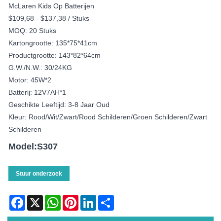
McLaren Kids Op Batterijen
$109,68 - $137,38 / Stuks
MOQ: 20 Stuks
Kartongrootte: 135*75*41cm
Productgrootte: 143*82*64cm
G.W./N.W.: 30/24KG
Motor: 45W*2
Batterij: 12V7AH*1
Geschikte Leeftijd: 3-8 Jaar Oud
Kleur: Rood/wit/zwart/rood Schilderen/groen Schilderen/zwart
Schilderen
Model:S307
Stuur onderzoek
Facebook
X
WhatsApp
Pinterest
LinkedIn
Share