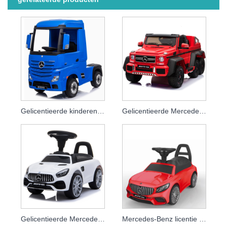
Gelicentieerde kinderen rijden op auto Elektrische kinderen Elektronische speelgoedauto Rubberen banden
Gelicentieerde Mercedes-auto's met speelgoedauto's op batterijen voor kinderen
Gelicentieerde Mercedes-duwauto
Mercedes-Benz licentie Baby loopauto Kinderauto