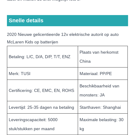
Snelle details
2020 Nieuwe gelicentieerde 12v elektrische autorit op auto
McLaren Kids op batterijen
Plaats van herkomst
Betaling: L/C, D/A, D/P, T/T, ENZ
China
Merk: TUSI
Materiaal: PP/PE
Beschikbaarheid van
Certificering: CE, EMC, EN, ROHS
monsters: JA
Levertijd: 25-35 dagen na betaling
Starthaven: Shanghai
Leveringscapaciteit: 5000
Maximale belasting: 30
stuk/stukken per maand
kg