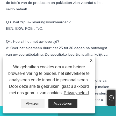
de foto's van de producten en pakketten zien voordat u het
saldo betaalt.
Q3. Wat zijn uw leveringsvoorwaarden?
EEN: EXW, FOB-, T/C.
Q4. Hoe zit het met uw levertijd?
A: Over het algemeen duurt het 25 tot 30 dagen na ontvangst
van uw vooruitbetaling. De specifieke levertijd is afhankelijk van
X
de artikelen en de hoeveelheid van uw bestelling.
We gebruiken cookies om u een betere
browse-ervaring te bieden, het siteverkeer te
Vraag 5. Kunt u produceren volgens de monsters?
analyseren en de inhoud te personaliseren.
A: Ja, we hebben de ontwerpafdeling. Als u ons de grootte van
Door deze site te gebruiken, gaat u akkoord
uw gebied kunt geven, kan onze ontwerper het ontwerp maken
met ons gebruik van cookies.
Privacybeleid
op basis van uw gebiedsafmetingen en uw speciale vereisten.
Of u kunt de populaire ontwerpen uit onze catalogus voor u
Afwijzen
Accepteren
kiezen.
watsapp
E-mail