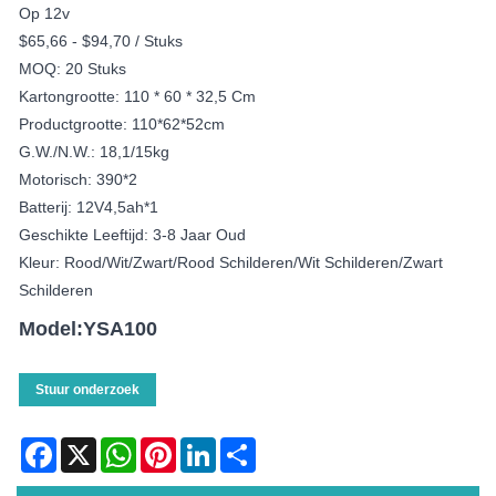
Op 12v
$65,66 - $94,70 / Stuks
MOQ: 20 Stuks
Kartongrootte: 110 * 60 * 32,5 Cm
Productgrootte: 110*62*52cm
G.W./N.W.: 18,1/15kg
Motorisch: 390*2
Batterij: 12V4,5ah*1
Geschikte Leeftijd: 3-8 Jaar Oud
Kleur: Rood/wit/zwart/rood Schilderen/wit Schilderen/zwart
Schilderen
Model:YSA100
Stuur onderzoek
Facebook
X
WhatsApp
Pinterest
LinkedIn
Share