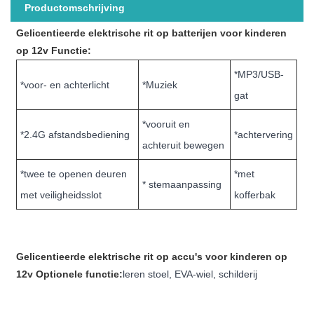
Productomschrijving
Gelicentieerde elektrische rit op batterijen voor kinderen
op 12v Functie:
*MP3/USB-
*voor- en achterlicht
*Muziek
gat
*vooruit en
*2.4G afstandsbediening
*achtervering
achteruit bewegen
*twee te openen deuren
*met
* stemaanpassing
met veiligheidsslot
kofferbak
Gelicentieerde elektrische rit op accu's voor kinderen op
12v Optionele functie:
leren stoel, EVA-wiel, schilderij