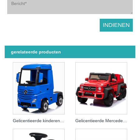
gerelateerde producten
Gelicentieerde kinderen rijden op auto Elektrische kinderen Elektronische speelgoedauto Rubberen banden
Gelicentieerde Mercedes-auto's met speelgoedauto's op batterijen voor kinderen