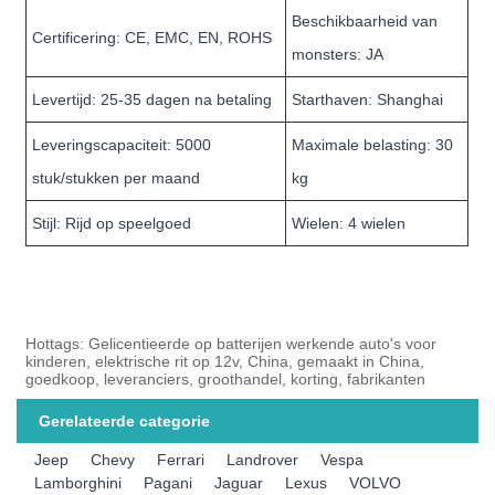
Beschikbaarheid van
Certificering: CE, EMC, EN, ROHS
monsters: JA
Levertijd: 25-35 dagen na betaling
Starthaven: Shanghai
Leveringscapaciteit: 5000
Maximale belasting: 30
stuk/stukken per maand
kg
Stijl: Rijd op speelgoed
Wielen: 4 wielen
Hottags: Gelicentieerde op batterijen werkende auto's voor
kinderen, elektrische rit op 12v, China, gemaakt in China,
goedkoop, leveranciers, groothandel, korting, fabrikanten
Gerelateerde categorie
Jeep
Chevy
Ferrari
Landrover
Vespa
Lamborghini
Pagani
Jaguar
Lexus
VOLVO