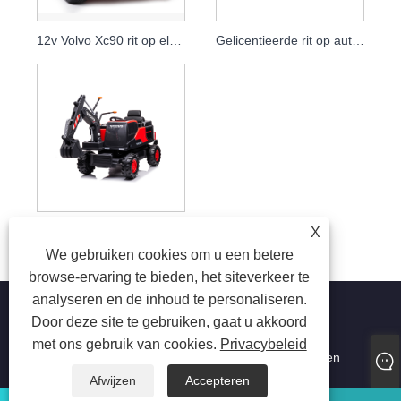
12v Volvo Xc90 rit op elektrische kinderauto's
Gelicentieerde rit op auto elektrische graafmachine voor kinderen
Hot Toys Baby Digger Tractoren Kinderen rijden op graafmachinespeelgoed
X
We gebruiken cookies om u een betere
browse-ervaring te bieden, het siteverkeer te
analyseren en de inhoud te personaliseren.
Door deze site te gebruiken, gaat u akkoord
met ons gebruik van cookies.
Privacybeleid
Copyright © 2023 Jiaxing Tusi Toys Co., Ltd. Alle rechten
voorbehouden
Afwijzen
Accepteren