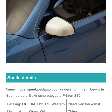
Snelle details
Nieuw model speelgoedauto voor kinderen om met rijbewijs te
rijden op auto Elektrische babyauto Prijzen S90
Betaling: L/C, D/A, D/P, T/T, Western
Plaats van herkomst
Union, MoneyGram, OA
China