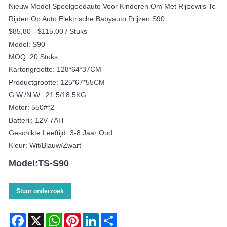
Nieuw Model Speelgoedauto Voor Kinderen Om Met Rijbewijs Te
Rijden Op Auto Elektrische Babyauto Prijzen S90
$85,80 - $115,00 / Stuks
Model: S90
MOQ: 20 Stuks
Kartongrootte: 128*64*37CM
Productgrootte: 125*67*55CM
G.W./N.W.: 21,5/18,5KG
Motor: 550#*2
Batterij: 12V 7AH
Geschikte Leeftijd: 3-8 Jaar Oud
Kleur: Wit/Blauw/Zwart
Model:TS-S90
Stuur onderzoek
Facebook
X
WhatsApp
Pinterest
LinkedIn
Share